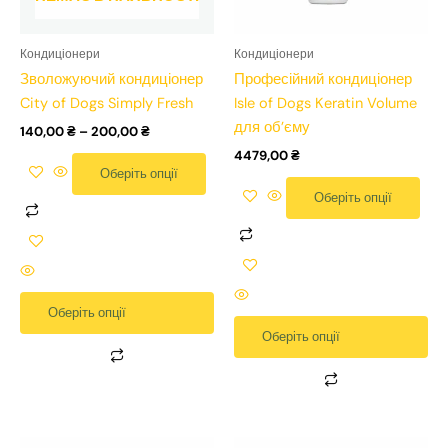
вибрати
вибрати
вибрати
вибрати
на
на
на
на
Кондиціонери
Кондиціонери
сторінці
сторінці
сторінці
сторінці
Зволожуючий кондиціонер
Професійний кондиціонер
товару
товару
товару
товару
City of Dogs Simply Fresh
Isle of Dogs Keratin Volume
для об’єму
140,00
₴
–
200,00
₴
4479,00
₴
Оберіть опції
Оберіть опції
Оберіть опції
Оберіть опції
Цей
Цей
Цей
Цей