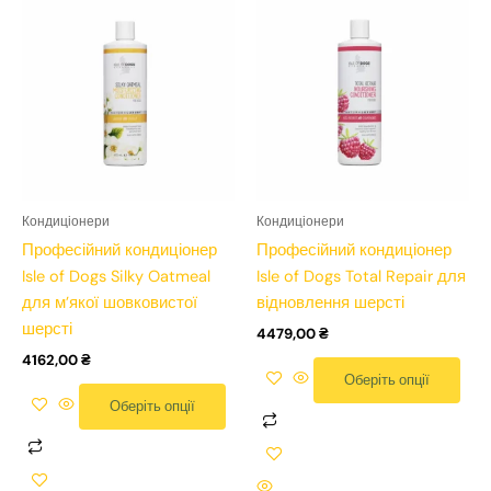
товар
товар
товар
товар
має
має
має
має
кілька
кілька
кілька
кілька
варіантів.
варіантів.
варіантів.
варіантів.
Параметри
Параметри
Параметри
Параметри
можна
можна
можна
можна
вибрати
вибрати
вибрати
вибрати
на
на
на
на
Кондиціонери
Кондиціонери
сторінці
сторінці
сторінці
сторінці
Професійний кондиціонер
Професійний кондиціонер
товару
товару
товару
товару
Isle of Dogs Silky Oatmeal
Isle of Dogs Total Repair для
для м’якої шовковистої
відновлення шерсті
шерсті
4479,00
₴
4162,00
₴
Оберіть опції
Оберіть опції