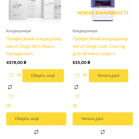
Параметри
Параметри
можна
можна
НЕМАЄ В НАЯВНОСТІ
вибрати
вибрати
на
на
Кондиціонери
Кондиціонери
сторінці
сторінці
Професійний кондиціонер
Професійний кондиціонер
товару
товару
Isle of Dogs №51 Heavy
Isle of Dogs Lush Coating
Management
для об’ємної шерсті
4578,00
₴
635,00
₴
Оберіть опції
Читати далі
Оберіть опції
Читати далі