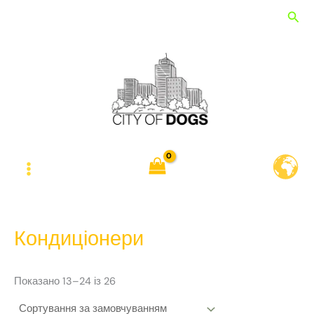
Перейти
Пош
до
вмісту
Кондиціонери
Показано 13–24 із 26