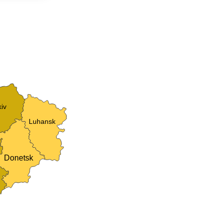
iv
Luhansk
Donetsk