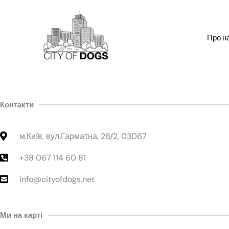
Перейти
до
вмісту
Про н
Контакти
м.Київ, вул.Гарматна, 26/2, 03067
+38 067 114 60 81
info@cityofdogs.net
Ми на карті