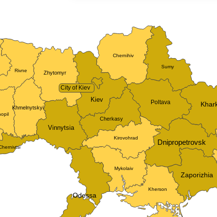
Chernihiv
Sumy
Rivne
Zhytomyr
City of Kiev
Kiev
Poltava
Khark
Khmelnytskyi
opil
Cherkasy
Vinnytsia
Kirovohrad
Dnipropetrovsk
Chernivtsi
Mykolaiv
Zaporizhia
Kherson
Odessa