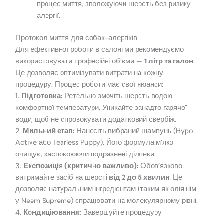
процес миття, зволожуючи шерсть без ризику
алергії.
Протокол миття для собак-алергіків
Для ефективної роботи в салоні ми рекомендуємо
використовувати професійні об’єми —
1 літр та галон
.
Це дозволяє оптимізувати витрати на кожну
процедуру. Процес роботи має свої нюанси:
1.
Підготовка:
Ретельно змочіть шерсть водою
комфортної температури. Уникайте занадто гарячої
води, щоб не спровокувати додатковий свербіж.
2.
Мильний етап:
Нанесіть вибраний шампунь (Hypo
Active або Tearless Puppy). Його формула м’яко
очищує, заспокоюючи подразнені ділянки.
3.
Експозиція (критично важливо):
Обов’язково
витримайте засіб на шерсті
від 2 до 5 хвилин
. Це
дозволяє натуральним інгредієнтам (таким як олія нім
у Neem Supreme) спрацювати на молекулярному рівні.
4.
Кондиціювання:
Завершуйте процедуру