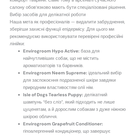
комфорт тварини. Саме тому в арсеналі сучасного
салону обов’язково мають бути спеціалізовані рішення.
Вибір засобів для делікатної роботи
Наша мета як професіоналів — видалити забруднення,
зберігши захисні функції епідермісу. Для цього ми
рекомендуємо використовувати перевірені професійні
лінійки:
Envirogroom Hypo Active:
база для
найчутливіших собак, що не містить
ароматизаторів та барвників.
Envirogroom Neem Supreme:
ідеальний вибір
для заспокоєння подразненої шкіри завдяки
природним властивостям олії нім.
Isle of Dogs Tearless Puppy:
делікатний
шампунь “без сліз”, який підходить не лише
цуценятам, а й дорослим собакам з дуже ніжною
шкірою обличчя.
Envirogroom Grapefruit Conditioner:
гіпоалергенний кондиціонер, що завершує