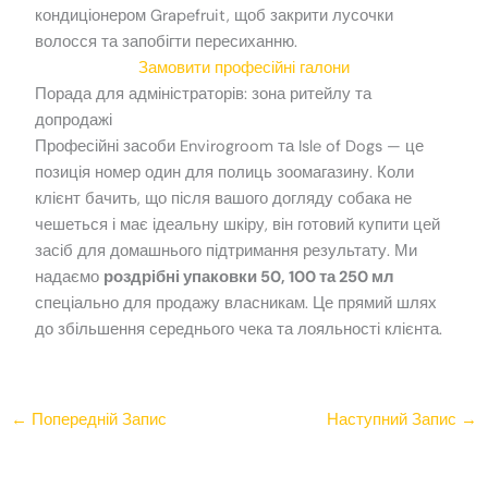
кондиціонером Grapefruit, щоб закрити лусочки
волосся та запобігти пересиханню.
Замовити професійні галони
Порада для адміністраторів: зона ритейлу та
допродажі
Професійні засоби Envirogroom та Isle of Dogs — це
позиція номер один для полиць зоомагазину. Коли
клієнт бачить, що після вашого догляду собака не
чешеться і має ідеальну шкіру, він готовий купити цей
засіб для домашнього підтримання результату. Ми
надаємо
роздрібні упаковки 50, 100 та 250 мл
спеціально для продажу власникам. Це прямий шлях
до збільшення середнього чека та лояльності клієнта.
←
Попередній Запис
Наступний Запис
→