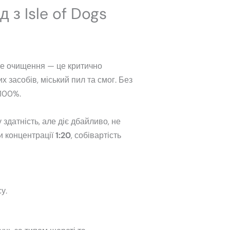
 з Isle of Dogs
оке очищення — це критично
 засобів, міський пил та смог. Без
 100%.
датність, але діє дбайливо, не
и концентрації
1:20
, собівартість
у.