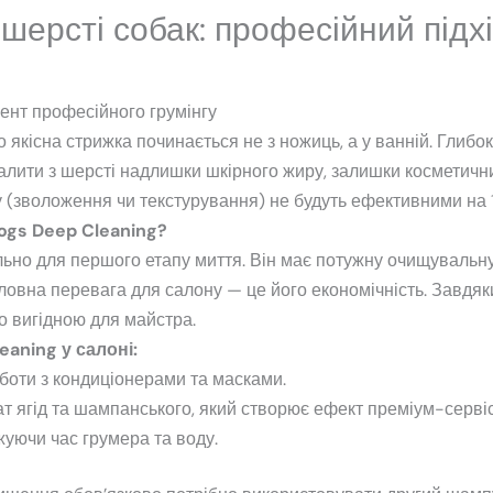
ерсті собак: професійний підхід
ент професійного грумінгу
 якісна стрижка починається не з ножиць, а у ванній. Глиб
лити з шерсті надлишки шкірного жиру, залишки косметичних
ду (зволоження чи текстурування) не будуть ефективними на
ogs Deep Cleaning?
но для першого етапу миття. Він має потужну очищувальну з
ловна перевага для салону — це його економічність. Завдяк
о вигідною для майстра.
aning у салоні:
оботи з кондиціонерами та масками.
ягід та шампанського, який створює ефект преміум-сервіс
уючи час грумера та воду.