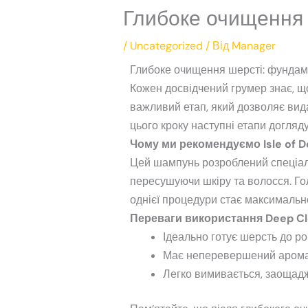
Глибоке очищення ш
/
Uncategorized
/ Від
Manager
Глибоке очищення шерсті: фундам
Кожен досвідчений грумер знає, що
важливий етап, який дозволяє вида
цього кроку наступні етапи догля
Чому ми рекомендуємо Isle of D
Цей шампунь розроблений спеціаль
пересушуючи шкіру та волосся. Го
однієї процедури стає максимальн
Переваги використання Deep Cle
Ідеально готує шерсть до р
Має неперевершений аромат 
Легко вимивається, заощадж