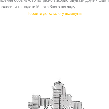
чищення обов’язково потрібно використовувати другий шампу
волосини та надати їй потрібного вигляду.
Перейти до каталогу шампунів