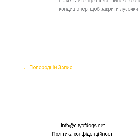
Пам’ятайте, що після глибокого о
кондиціонер, щоб закрити лусочки 
←
Попередній Запис
info@cityofdogs.net
Політика конфіденційності