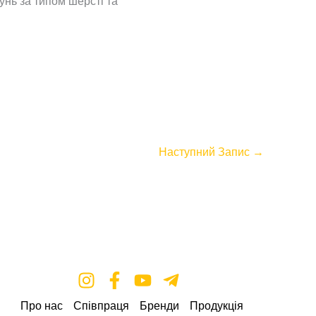
нь за типом шерсті та
Наступний Запис
→
Про нас
Співпраця
Бренди
Продукція